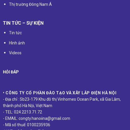
Thị trường Đông Nam Á
TIN TỨC – SỰ KIỆN
Tin tức
Hình ảnh
Videos
HỎI ĐÁP
• CÔNG TY CỔ PHẦN ĐÀO TẠO VÀ XÂY LẮP ĐIỆN HÀ NỘI
- Địa chỉ : Sb23-179 Khu đô thị Vinhomes Ocean Park, xã Gia Lâm,
thành phố Hà Nội, Việt Nam
- TEL: 024.2213.71.72
- EMAIL: congty.hanoiina@gmail.com
- Mã số thuế: 0100235936