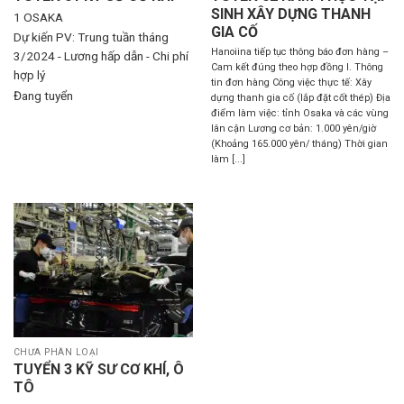
SINH XÂY DỰNG THANH
1
OSAKA
GIA CỐ
Dự kiến PV: Trung tuần tháng
Hanoiina tiếp tục thông báo đơn hàng –
3/2024 - Lương hấp dẫn - Chi phí
Cam kết đúng theo hợp đồng I. Thông
hợp lý
tin đơn hàng Công việc thực tế: Xây
Đang tuyển
dựng thanh gia cố (lắp đặt cốt thép) Địa
điểm làm việc: tỉnh Osaka và các vùng
lân cận Lương cơ bản: 1.000 yên/giờ
(Khoảng 165.000 yên/ tháng) Thời gian
làm [...]
CHƯA PHÂN LOẠI
TUYỂN 3 KỸ SƯ CƠ KHÍ, Ô
TÔ