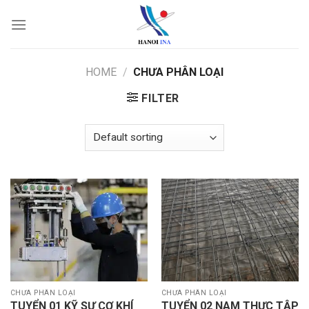
Skip
to
content
HOME
/
CHƯA PHÂN LOẠI
FILTER
CHƯA PHÂN LOẠI
CHƯA PHÂN LOẠI
TUYỂN 01 KỸ SƯ CƠ KHÍ
TUYỂN 02 NAM THỰC TẬP