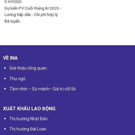
3
HYOGO
Dự kiến PV:Cuối tháng 8/2023 -
Lương hấp dẫn - Chi phí hợp lý
Đã tuyển
VỀ INA
Giới thiệu tổng quan
Thư ngỏ
Tầm nhìn – Sứ mệnh
–
Giá trị cốt lõi
XUẤT KHẨU LAO ĐỘNG
Thị trường Nhật Bản
Thị trường Đài Loan