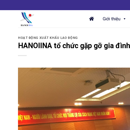
Skip
to
content
Giới thiệu
HOẠT ĐỘNG XUẤT KHẨU LAO ĐỘNG
HANOIINA tổ chức gặp gỡ gia đình