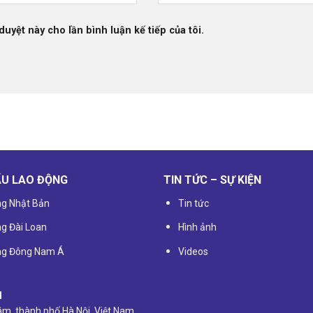
duyệt này cho lần bình luận kế tiếp của tôi.
ẨU LAO ĐỘNG
TIN TỨC – SỰ KIỆN
ng Nhật Bản
Tin tức
ng Đài Loan
Hình ảnh
ờng Đông Nam Á
Videos
I
Lâm, thành phố Hà Nội, Việt Nam