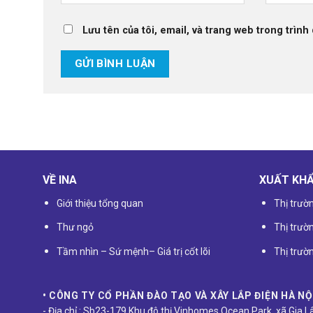
Lưu tên của tôi, email, và trang web trong trình 
VỀ INA
XUẤT KH
Giới thiệu tổng quan
Thị trườ
Thư ngỏ
Thị trườ
Tầm nhìn – Sứ mệnh
–
Giá trị cốt lõi
Thị trư
• CÔNG TY CỔ PHẦN ĐÀO TẠO VÀ XÂY LẮP ĐIỆN HÀ NỘ
- Địa chỉ : Sb23-179 Khu đô thị Vinhomes Ocean Park, xã Gia 