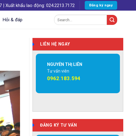
| Xuất khẩu lao động: 024.2213.7172
Đăng ký ngay
Search
Hỏi & đáp
for:
LIÊN HỆ NGAY
NGUYỄN THỊ LIÊN
Tư vấn viên
0962.183.594
ĐĂNG KÝ TƯ VẤN