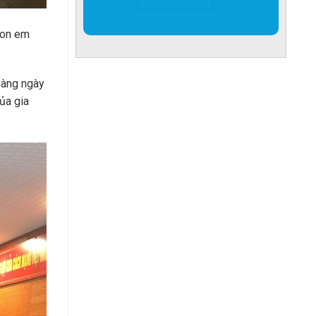
con em
hàng ngày
ủa gia